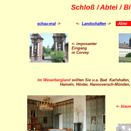
Schloß /
Abtei / B
schau-mal
->
<-
Landschaften
->
-Abtei -
<- imposanter
Eingang
in Corvey
Im Weserbergland
sollten Sie u.a. Bad Karlshafen
Hameln, Höxter, Hannoversch-Münden,
<-
blaue