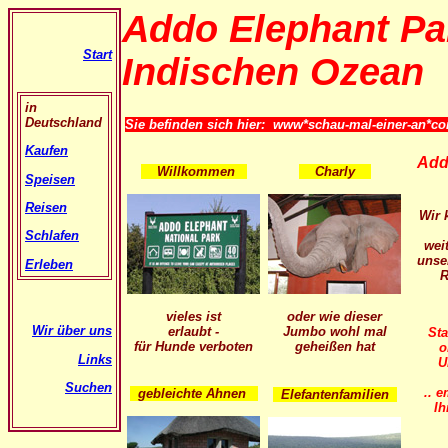
Addo Elephant Pa
Start
Indischen Ozean
in
Deutschland
Sie befinden sich hier: www*schau-mal-einer-an*c
Kaufen
Add
Willkommen
Charly
Speisen
Reisen
Wir 
Schlafen
wei
unse
Erleben
R
vieles ist
oder wie dieser
Wir über uns
erlaubt -
Jumbo wohl mal
Sta
für Hunde verboten
geheißen hat
o
Links
U
Suchen
.. 
gebleichte Ahnen
Elefantenfamilien
I