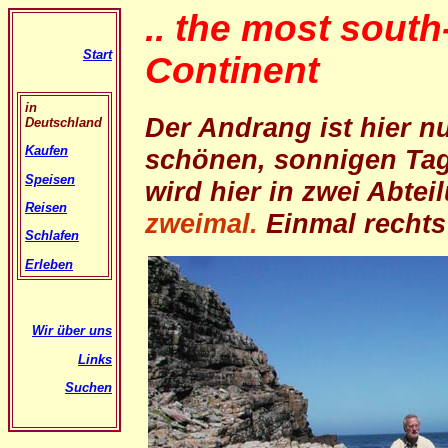
.. the most south
Start
Continent
in
Der Andrang ist hier nu
Deutschland
Kaufen
schönen, sonnigen Ta
Speisen
wird hier in zwei Abte
Reisen
zweimal.
Einmal rechts 
Schlafen
Erleben
Wir über uns
Links
Suchen