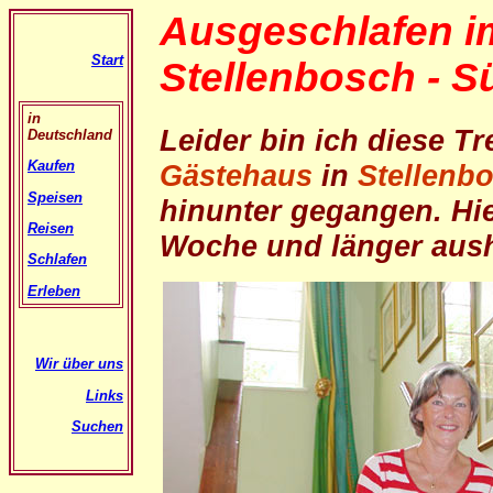
Ausgeschlafen i
Start
Stellenbosch - S
in
Leider bin ich diese T
Deutschland
Kaufen
Gästehaus
in
Stellenb
Speisen
hinunter gegangen. Hie
Reisen
Woche und länger aush
Schlafen
Erleben
Wir über uns
Links
Suchen