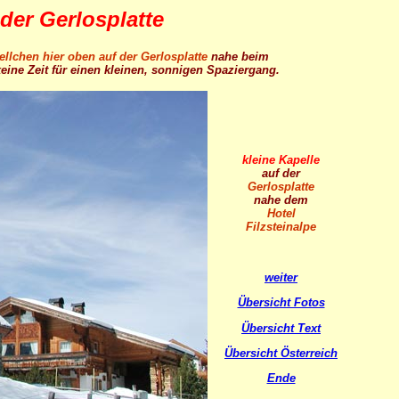
der Gerlosplatte
llchen hier oben auf der Gerlosplatte
nahe beim
keine Zeit für einen kleinen, sonnigen Spaziergang.
kleine Kapelle
auf der
Gerlosplatte
nahe dem
Hotel
Filzsteinalpe
weiter
Übersicht Fotos
Übersicht Text
Übersicht Österreich
Ende