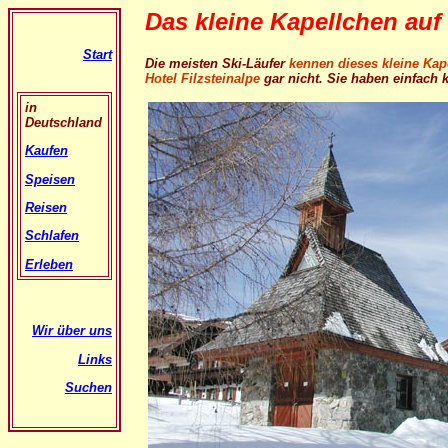
Das kleine Kapellchen auf 
Start
Die meisten Ski-Läufer
kennen dieses kleine Kape
Hotel Filzsteinalpe
gar nicht. Sie haben einfach 
in
Deutschland
Kaufen
Speisen
Reisen
Schlafen
Erleben
Wir über uns
Links
Suchen