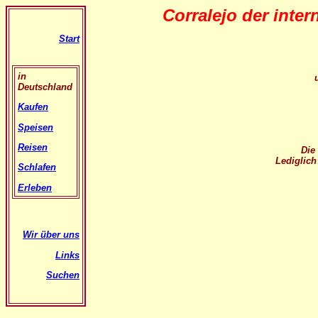
Corralejo der
inter
Start
in
u
Deutschland
Kaufen
Speisen
Reisen
Die
Lediglich
Schlafen
Erleben
Wir über uns
Links
Suchen