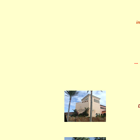
in
..
D