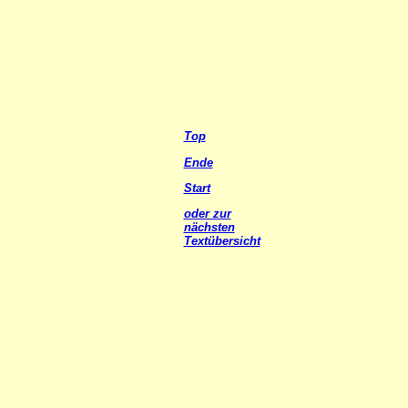
Top
Ende
Start
oder zur
nächsten
Textübersicht