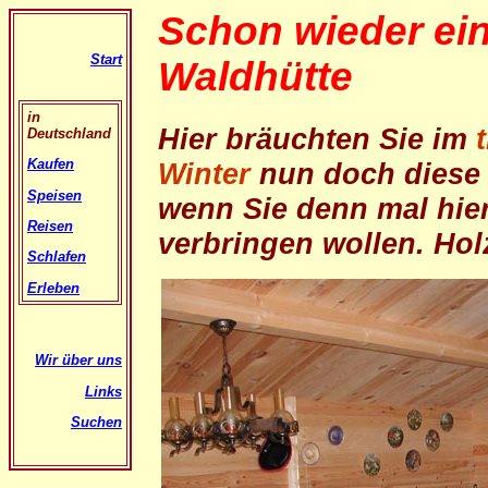
Schon wieder ein
Start
Waldhütte
in
Hier bräuchten Sie im
Deutschland
Kaufen
Winter
nun doch diese 
Speisen
wenn Sie denn mal hie
Reisen
verbringen wollen. Hol
Schlafen
Erleben
Wir über uns
Links
Suchen