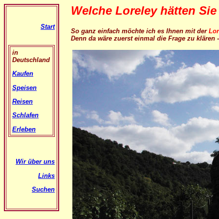
Welche Loreley hätten Si
Start
So ganz einfach möchte ich es Ihnen mit der
Lor
Denn da wäre zuerst einmal die Frage zu klären 
in
Deutschland
Kaufen
Speisen
Reisen
Schlafen
Erleben
Wir über uns
Links
Suchen