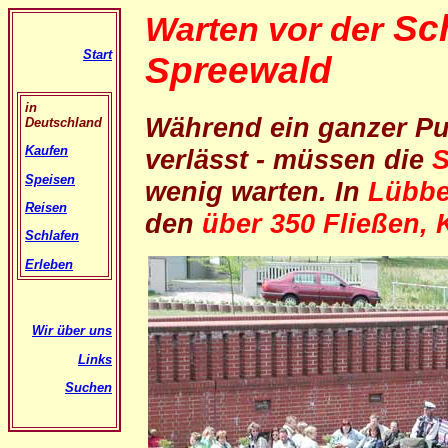
Sc
Warten vor der
Start
Spreewald
in
Während ein ganzer Pu
Deutschland
Kaufen
verlässt - müssen die
S
Speisen
wenig warten. In
Lübb
Reisen
den
über 350 Fließen,
Schlafen
Erleben
Wir über uns
Links
Suchen