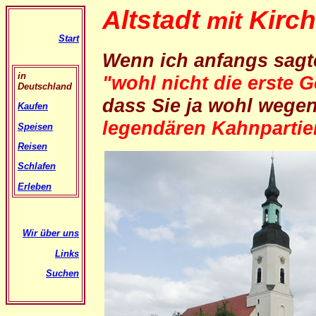
Altstadt
Kirc
mit
Start
Wenn ich anfangs sagt
in
"wohl nicht die erste G
Deutschland
dass Sie ja wohl wege
Kaufen
legendären Kahnparti
Speisen
Reisen
Schlafen
Erleben
Wir über uns
Links
Suchen