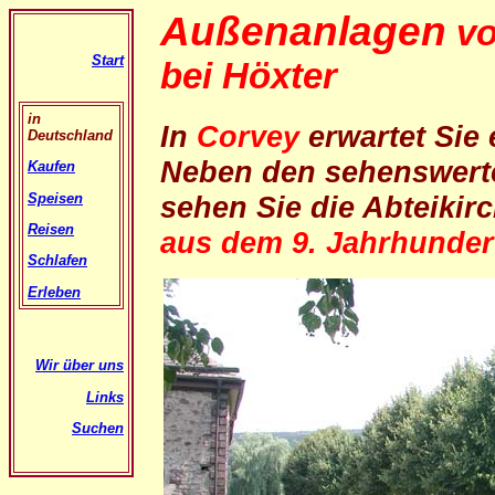
Außenanlagen
v
Start
bei Höxter
in
In
Corvey
erwartet Sie 
Deutschland
Neben den sehenswert
Kaufen
Speisen
sehen Sie die Abteikir
Reisen
aus dem 9. Jahrhunder
Schlafen
Erleben
Wir über uns
Links
Suchen