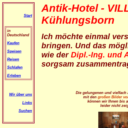
Antik-Hotel - VI
Start
Kühlungsborn
in
Ich möchte einmal vers
Deutschland
Kaufen
bringen. Und das mögl
Speisen
wie der
Dipl.-Ing. und 
Reisen
sorgsam zusammentrage
Schlafen
Erleben
Die gelungenen und vielfach 
Wir über uns
mit den
großen Bilder vo
können wir Ihnen bis a
Links
leider nicht zei
Suchen