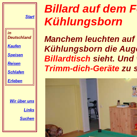
Billard auf dem F
Start
Kühlungsborn
in
Manchem leuchten au
Deutschland
Kaufen
Kühlungsborn die Aug
Speisen
Billardtisch
sieht. Und
Reisen
Trimm-dich-Geräte
zu s
Schlafen
Erleben
Wir über uns
Links
Suchen