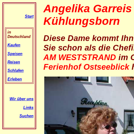
Angelika Garreis
Start
Kühlungsborn
in
Diese Dame kommt Ihne
Deutschland
Kaufen
Sie schon als die Chef
Speisen
AM WESTSTRAND
im O
Reisen
Ferienhof Ostseeblick
h
Schlafen
Erleben
Wir über uns
Links
Suchen