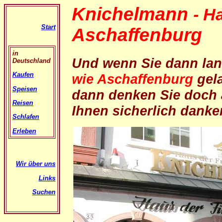
Knichelmann
- H
Start
Aschaffenburg
in
Und wenn Sie dann la
Deutschland
Kaufen
wie Aschaffenburg
gel
Speisen
dann denken Sie doch 
Reisen
Ihnen sicherlich dank
Schlafen
Erleben
Wir über uns
Links
Suchen