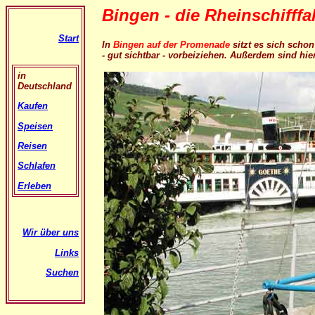
Bingen - die Rheinschifff
Start
In
Bingen auf der Promenade
sitzt es sich schon
- gut sichtbar - vorbeiziehen. Außerdem sind hi
in
Deutschland
Kaufen
Speisen
Reisen
Schlafen
Erleben
Wir über uns
Links
Suchen