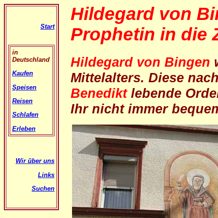
Hildegard von Bi
Start
Prophetin in die 
in
Hildegard von Bingen
Deutschland
Kaufen
Mittelalters. Diese na
Speisen
Benedikt
lebende Ordens
Reisen
Ihr nicht immer bequem
Schlafen
Erleben
Wir über uns
Links
Suchen