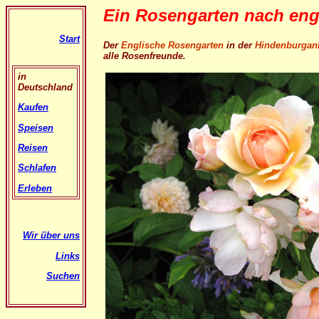
Ein Rosengarten nach eng
Start
Der
Englische Rosengarten
in der
Hindenburgan
alle Rosenfreunde.
in
Deutschland
Kaufen
Speisen
Reisen
Schlafen
Erleben
Wir über uns
Links
Suchen