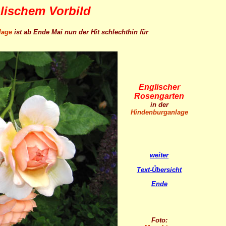
lischem Vorbild
lage
ist ab Ende Mai nun der Hit schlechthin für
Englischer
Rosengarten
in der
Hindenburganlage
weiter
Text-Übersicht
Ende
Foto: