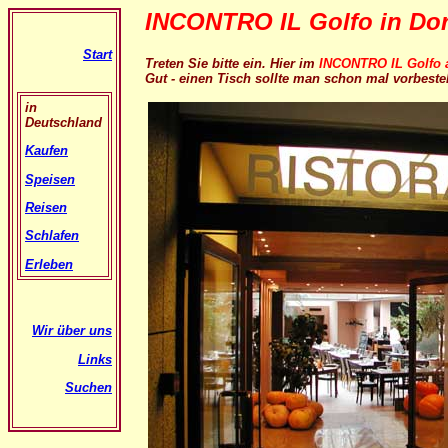
INCONTRO IL Golfo in Dor
Start
Treten Sie bitte ein. Hier im
INCONTRO IL Golfo a
Gut - einen Tisch sollte man schon mal vorbest
in
Deutschland
Kaufen
Speisen
Reisen
Schlafen
Erleben
Wir über uns
Links
Suchen