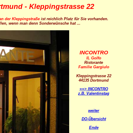
tmund - Kleppingstrasse 22
n der Kleppingstraße
ist reichlich Platz für Sie vorhanden.
ellen, wenn man denn Sonderwünsche hat ...
INCONTRO
IL Golfo
Ristorante
Familie Gargiulo
Kleppingstrasse 22
44135 Dortmund
==> INCONTRO
z.B. Valentinstag
weiter
DO-Übersicht
Ende