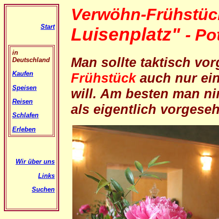
Verwöhn-Frühstü
Start
Luisenplatz"
- P
in
Man sollte taktisch v
Deutschland
Kaufen
Frühstück
auch nur ei
Speisen
will. Am besten man ni
Reisen
als eigentlich vorgeseh
Schlafen
Erleben
Wir über uns
Links
Suchen