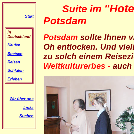
"Hote
Suite im
Start
Potsdam
in
Potsdam
sollte Ihnen v
Deutschland
Oh entlocken. Und viel
Kaufen
Speisen
zu solch einem Reisez
Reisen
Weltkulturerbes -
auch 
Schlafen
Erleben
Wir über uns
Links
Suchen