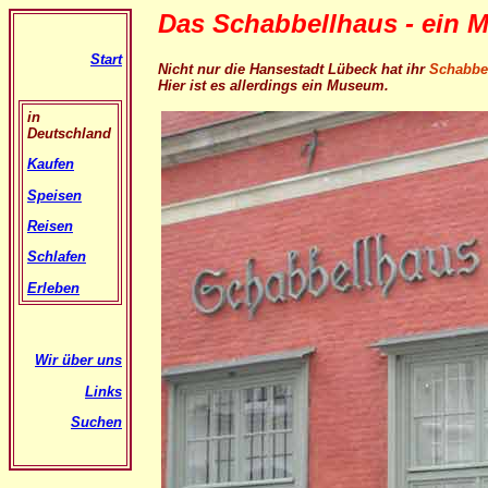
Das Schabbellhaus - ein 
Start
Nicht nur die Hansestadt Lübeck hat ihr
Schabbe
Hier ist es allerdings ein Museum.
in
Deutschland
Kaufen
Speisen
Reisen
Schlafen
Erleben
Wir über uns
Links
Suchen