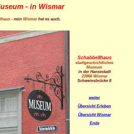
Museum - in Wismar
lhaus
- nein
Wismar
hat es auch.
Schabbellhaus
stadtgeschichtliches
Museum
in der Hansestadt
23966 Wismar
Schweinsbrücke 8
weiter
Übersicht Erleben
Übersicht Wismar
Ende