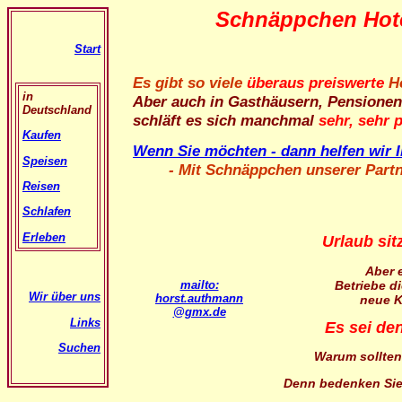
Schnäppchen Hote
Start
Es gibt so viele
überaus preiswerte
H
in
Aber auch in Gasthäusern, Pension
Deutschland
schläft es sich manchmal
sehr, sehr 
Kaufen
Wenn Sie möchten - dann helfen wir 
Speisen
- Mit Schnäppchen unserer Partne
Reisen
Schlafen
Erleben
Urlaub sit
Aber 
Betriebe d
mailto:
Wir über uns
horst.authmann
neue K
@gmx.de
Links
Es sei den
Suchen
Warum sollten
Denn bedenken Sie e