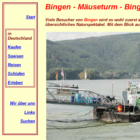
Bingen - Mäuseturm - Bing
Start
Viele Besucher von
Bingen
wird es wohl zuerst a
übersichtliches Naturspektakel. Mit dem Blick a
in
Deutschland
Kaufen
Speisen
Reisen
Schlafen
Erleben
Wir über uns
Links
Suchen