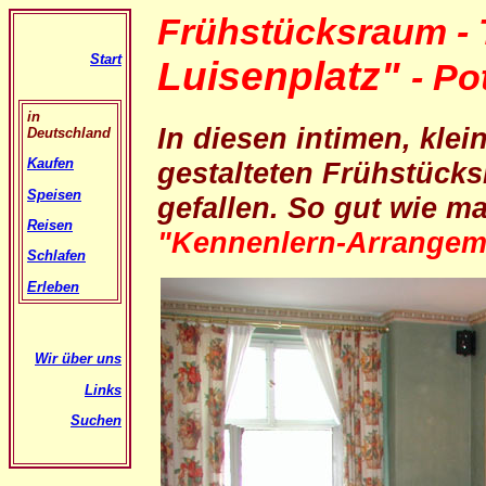
Frühstücksraum - 
Start
Luisenplatz"
- P
in
In diesen intimen, kle
Deutschland
Kaufen
gestalteten Frühstücks
Speisen
gefallen. So gut wie m
Reisen
"Kennenlern-Arrangem
Schlafen
Erleben
Wir über uns
Links
Suchen