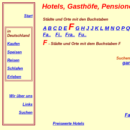
Hotels
, Gasthöfe, Pensio
Start
Städte und Orte mit den Buchstaben
F
A
B
C
D
E
G
H
J
J
K
L
M
N
O
P
Q
in
Fa..
Fi..
Fra..
Fu..
Deutschland
F
- Städte und Orte mit dem
Buchstaben F
Kaufen
Speisen
Suchen 
Reisen
gan
Schlafen
Erleben
Wir über uns
Links
Suchen
Fa
Preiswerte Hotels