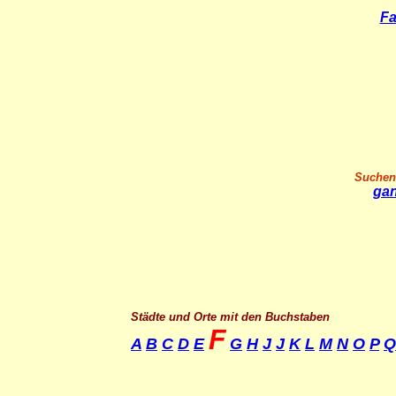
Fa
Suchen 
gan
Städte und Orte mit den Buchstaben
F
A
B
C
D
E
G
H
J
J
K
L
M
N
O
P
Q