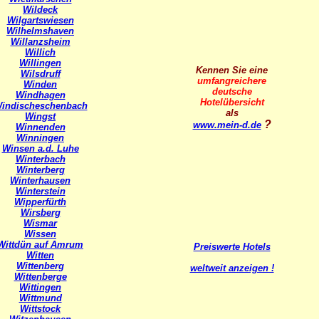
Wildeck
Wilgartswiesen
Wilhelmshaven
Willanzsheim
Willich
Willingen
Kennen Sie eine
Wilsdruff
umfangreichere
Winden
deutsche
Windhagen
Hotelübersicht
indischeschenbach
als
Wingst
?
www.mein-d.de
Winnenden
Winningen
Winsen a.d. Luhe
Winterbach
Winterberg
Winterhausen
Winterstein
Wipperfürth
Wirsberg
Wismar
Wissen
Wittdün auf Amrum
Preiswerte Hotels
Witten
Wittenberg
weltweit anzeigen !
Wittenberge
Wittingen
Wittmund
Wittstock