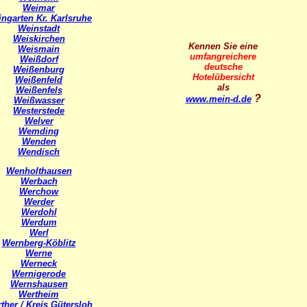
Weimar
ngarten Kr. Karlsruhe
Weinstadt
Weiskirchen
Kennen Sie eine
Weismain
umfangreichere
Weißdorf
deutsche
Weißenburg
Hotelübersicht
Weißenfeld
als
Weißenfels
?
www.mein-d.de
Weißwasser
Westerstede
Welver
Wemding
Wenden
Wendisch
Wenholthausen
Werbach
Werchow
Werder
Werdohl
Werdum
Werl
Wernberg-Köblitz
Werne
Werneck
Wernigerode
Wernshausen
Wertheim
ther / Kreis Gütersloh