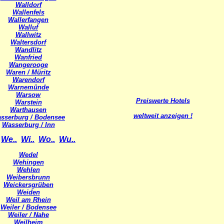
Walldorf
Wallenfels
Wallerfangen
Walluf
Wallwitz
Waltersdorf
Wandlitz
Wanfried
Wangerooge
Waren / Müritz
Warendorf
Warnemünde
Warsow
Preiswerte Hotels
Warstein
Warthausen
weltweit anzeigen !
sserburg / Bodensee
Wasserburg / Inn
We..
Wi..
Wo..
Wu..
Wedel
Wehingen
Wehlen
Weibersbrunn
Weickersgrüben
Weiden
Weil am Rhein
Weiler / Bodensee
Weiler / Nahe
Weilheim