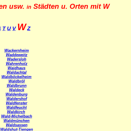
nen usw.
Städten u. Orten mit W
in
W
S
T
U
V
Z
Wackernheim
Waddeweitz
Wadersloh
Wahrenholz
Waidhaus
Waldachtal
Waldböckelheim
Waldbröl
Waldbrunn
Waldeck
Waldenburg
Waldershof
Waldfenster
Waldfeucht
Waldkirch
Wald-Michelbach
Waldmünchen
Waldsassen
Waldshut-Tiengen