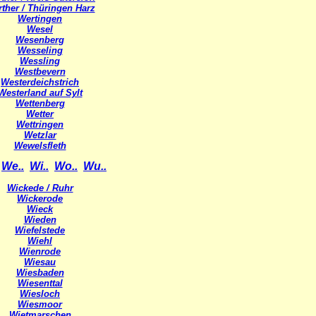
ther / Thüringen Harz
Wertingen
Wesel
Wesenberg
Wesseling
Wessling
Westbevern
Westerdeichstrich
Westerland auf Sylt
Wettenberg
Wetter
Wettringen
Wetzlar
Wewelsfleth
We..
Wi..
Wo..
Wu..
Wickede / Ruhr
Wickerode
Wieck
Wieden
Wiefelstede
Wiehl
Wienrode
Wiesau
Wiesbaden
Wiesenttal
Wiesloch
Wiesmoor
Wietmarschen