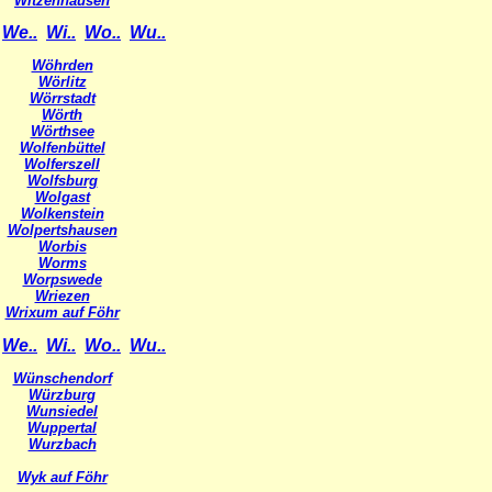
Witzenhausen
We..
Wi..
Wo..
Wu..
Wöhrden
Wörlitz
Wörrstadt
Wörth
Wörthsee
Wolfenbüttel
Wolferszell
Wolfsburg
Wolgast
Wolkenstein
Wolpertshausen
Worbis
Worms
Worpswede
Wriezen
Wrixum auf Föhr
We..
Wi..
Wo..
Wu..
Wünschendorf
Würzburg
Wunsiedel
Wuppertal
Wurzbach
Wyk auf Föhr