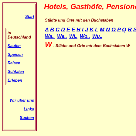
Hotels
, Gasthöfe, Pensio
Start
Städte und Orte mit den Buchstaben
A
B
C
D
E
F
H
I
J
K
L
M
N
O
P
Q
R
in
Wa..
We..
Wi..
Wo..
Wu..
Deutschland
W
- Städte und Orte mit dem
Buchstaben W
Kaufen
Speisen
Reisen
Schlafen
Erleben
Wir über uns
Links
Suchen